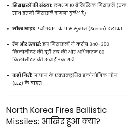
मिसाइलों की संख्या:
लगभग 10 बैलिस्टिक मिसाइलें (एक
साथ इतनी मिसाइलें दागना दुर्लभ है)
लॉन्च साइट:
प्योंगयांग के पास सुनान (Sunan) इलाका
रेंज और ऊंचाई:
इन मिसाइलों ने करीब 340–350
किलोमीटर की दूरी तय की और अधिकतम 80
किलोमीटर की ऊंचाई तक गईं।
कहाँ गिरीं:
जापान के एक्सक्लूसिव इकोनॉमिक ज़ोन
(EEZ) के बाहर।
North Korea Fires Ballistic
Missiles: आखिर हुआ क्या?